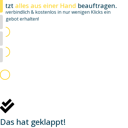
Jetzt
alles aus einer Hand
beauftragen.
Unverbindlich & kostenlos in nur wenigen Klicks ein
Angebot erhalten!
Dein Vorhaben beschreiben
1
Wie können wir dir helfen?
Kontaktdaten angeben
2
Wie können wir dich erreichen?
Angebot erhalten
3
Innerhalb von 24h senden wir dir das beste Angebot für dein
Vorhaben zu
Das hat geklappt!